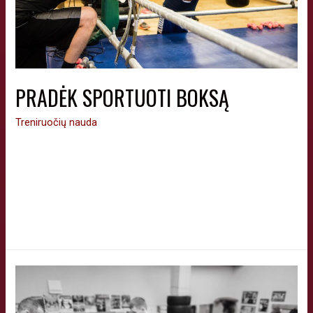
PRADĖK SPORTUOTI BOKSĄ
Treniruočių nauda
Praleisk laiką prasmingai. Pasirūpink savo brangiausiu aktyvu
– sveikata. Pradėk sportuoti. 🥊Bokso treniruotės viename
seniausių Vilniaus bokso klube. 🔥Laukiami įvairaus sportinio
pasirengimo vaikai, jaunimas, merginos ir suagusieji.
Junkis. 🤝Darbo dienomis 17:00 arba 19:00.