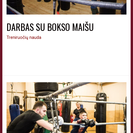
DARBAS SU BOKSO MAIŠU
Treniruočių nauda
Darbas su bokso maišu labiausiai lavina smūgiavimo greitį ir
galią. Tai geras būdas atidirbinėti tiek kombinacijas, tiek
pavienius smūgius.