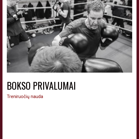
BOKSO PRIVALUMAI
Treniruočių nauda
Boksas ir jo privalumai. Bokso treniruotės daro teigiamą įtaką
žmogui ir jo fiziniams gebėjimams. Jei reguliariai treniruotis ir
laikytis taisyklių, po kurio laiko galite tikėtis pagreitėjusios
reakcijos, tikslumo ir judesių koordinacijos bei padidintos