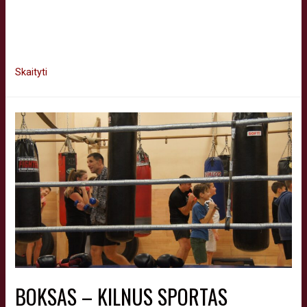
ištvermės ir raumenų masės. Boksas išmoko susidoroti su
emocijomis ir suteikia pasitikėjimo jausmą. Boksas ir
sveikata. Poveikis organizmui yra itin didelis, nes …
Skaityti
BOKSAS – KILNUS SPORTAS