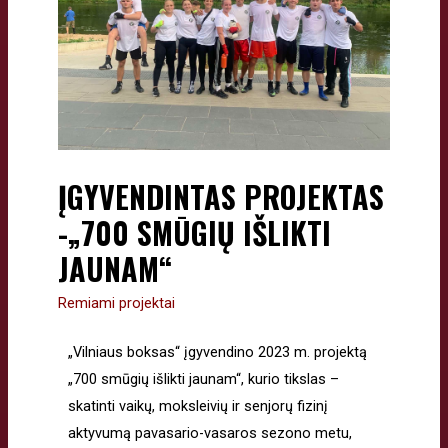
ĮGYVENDINTAS PROJEKTAS
-„700 SMŪGIŲ IŠLIKTI
JAUNAM“
Remiami projektai
„Vilniaus boksas“ įgyvendino 2023 m. projektą
„700 smūgių išlikti jaunam“, kurio tikslas –
skatinti vaikų, moksleivių ir senjorų fizinį
aktyvumą pavasario-vasaros sezono metu,