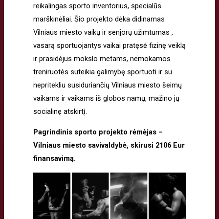
reikalingas sporto inventorius, specialūs
marškinėliai. Šio projekto dėka didinamas
Vilniaus miesto vaikų ir senjorų užimtumas ,
vasarą sportuojantys vaikai pratęsė fizinę veiklą
ir prasidėjus mokslo metams, nemokamos
treniruotės suteikia galimybę sportuoti ir su
nepritekliu susiduriančių Vilniaus miesto šeimų
vaikams ir vaikams iš globos namų, mažino jų
socialinę atskirtį.
Pagrindinis sporto projekto rėmėjas –
Vilniaus miesto savivaldybė, skirusi 2106 Eur
finansavimą.