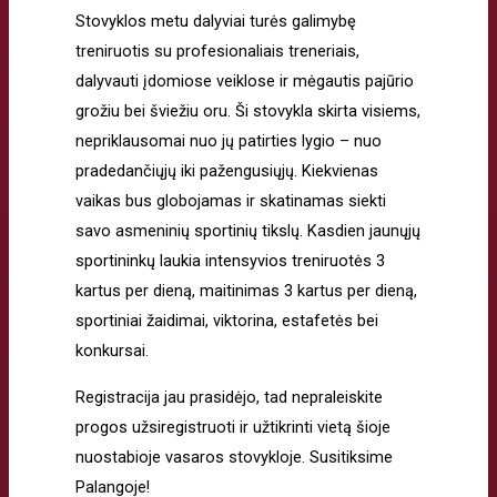
Stovyklos metu dalyviai turės galimybę
treniruotis su profesionaliais treneriais,
dalyvauti įdomiose veiklose ir mėgautis pajūrio
grožiu bei šviežiu oru. Ši stovykla skirta visiems,
nepriklausomai nuo jų patirties lygio – nuo
pradedančiųjų iki pažengusiųjų. Kiekvienas
vaikas bus globojamas ir skatinamas siekti
savo asmeninių sportinių tikslų. Kasdien jaunųjų
sportininkų laukia intensyvios treniruotės 3
kartus per dieną, maitinimas 3 kartus per dieną,
sportiniai žaidimai, viktorina, estafetės bei
konkursai.
Registracija jau prasidėjo, tad nepraleiskite
progos užsiregistruoti ir užtikrinti vietą šioje
nuostabioje vasaros stovykloje. Susitiksime
Palangoje!