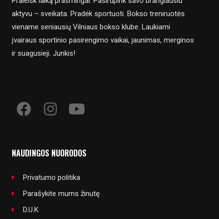
Praleisk laiką prasmingai. Pasirūpink savo brangiausiu
aktyvu – sveikata. Pradėk sportuoti. Bokso treniruotės
viename seniausių Vilniaus bokso klube. Laukiami
įvairaus sportinio pasirengimo vaikai, jaunimas, merginos
ir suagusieji. Junkis!
NAUDINGOS NUORODOS
Privatumo politika
Parašykite mums žinutę
D.U.K