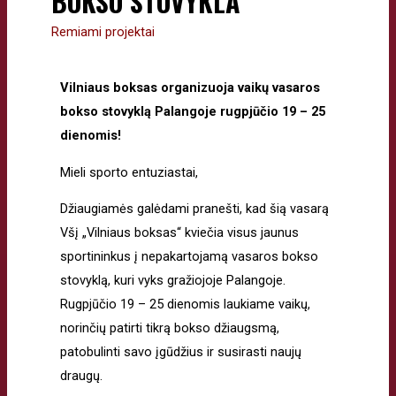
BOKSO STOVYKLA
Remiami projektai
Vilniaus boksas organizuoja vaikų vasaros
bokso stovyklą Palangoje rugpjūčio 19 – 25
dienomis!
Mieli sporto entuziastai,
Džiaugiamės galėdami pranešti, kad šią vasarą
Všį „Vilniaus boksas“ kviečia visus jaunus
sportininkus į nepakartojamą vasaros bokso
stovyklą, kuri vyks gražiojoje Palangoje.
Rugpjūčio 19 – 25 dienomis laukiame vaikų,
norinčių patirti tikrą bokso džiaugsmą,
patobulinti savo įgūdžius ir susirasti naujų
draugų.