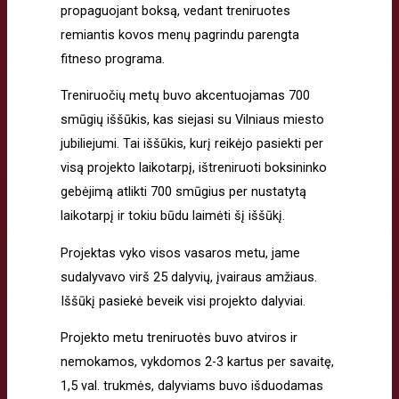
propaguojant boksą, vedant treniruotes
remiantis kovos menų pagrindu parengta
fitneso programa.
Treniruočių metų buvo akcentuojamas 700
smūgių iššūkis, kas siejasi su Vilniaus miesto
jubiliejumi. Tai iššūkis, kurį reikėjo pasiekti per
visą projekto laikotarpį, ištreniruoti boksininko
gebėjimą atlikti 700 smūgius per nustatytą
laikotarpį ir tokiu būdu laimėti šį iššūkį.
Projektas vyko visos vasaros metu, jame
sudalyvavo virš 25 dalyvių, įvairaus amžiaus.
Iššūkį pasiekė beveik visi projekto dalyviai.
Projekto metu treniruotės buvo atviros ir
nemokamos, vykdomos 2-3 kartus per savaitę,
1,5 val. trukmės, dalyviams buvo išduodamas