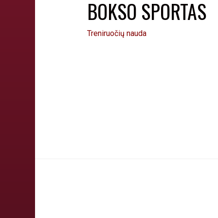
BOKSO SPORTAS
Treniruočių nauda
Boksas yra sportas, kuriame niekada ne
sporto karjerą… ir net gyvenimą. Pasiekt
noras laimėti reiškia žymiai daugiau. G
seniausių bokso salių Vilniuje, Olimpieč
Junkis!https://youtu.be/RvLt_95oWck