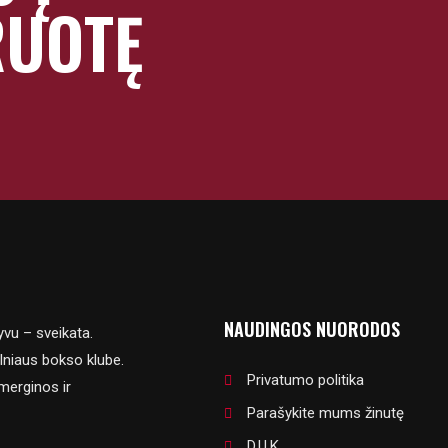
RUOTĘ
NAUDINGOS NUORODOS
yvu – sveikata.
lniaus bokso klube.
Privatumo politika
merginos ir
Parašykite mums žinutę
D.U.K