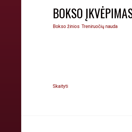
BOKSO ĮKVĖPIMA
Bokso žinios
,
Treniruočių nauda
Jėga, ištvermė, disciplina, puiki fizi
visada ateina padėti ir pasidalinti pati
Petrauskai, Edgaras Skurdelis. Jie dar 
jaunimui, kaip reikia siekti savo tikslų
mūsų treniruočių taip pat prisijungia v
Skaityti