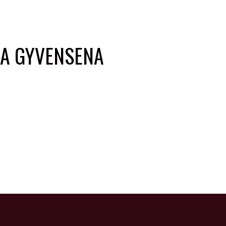
KA GYVENSENA
nos dalis.Na, o bokso ringe per 30 min. galima
ėpavimo sistemą, širdį ir viso kūno raumenis. Tik
ūsų svorio kategoriją, nes kitaip ant grindų galite
 https://youtu.be/XSVMK6uXj48