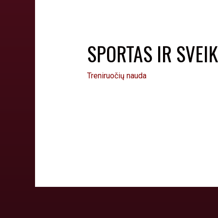
SPORTAS IR SVEI
Treniruočių nauda
Sportas – neatsiejama sveikos gyvense
sudeginti 324 kcal. Boksas stiprina kv
reikėtų įsitikinti, ar varžovas atitinka j
atsigulti net nespėjęs suprakaituoti!