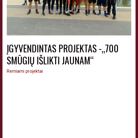
ĮGYVENDINTAS PROJEKTAS -„700
SMŪGIŲ IŠLIKTI JAUNAM“
Remiami projektai
„Vilniaus boksas“ įgyvendino 2023 m. projektą „700 smūgių
išlikti jaunam“, kurio tikslas – skatinti vaikų, moksleivių ir
senjorų fizinį aktyvumą pavasario-vasaros sezono metu,
propaguojant boksą, vedant treniruotes remiantis kovos
menų pagrindu parengta fitneso programa. Treniruočių metų
buvo akcentuojamas 700 smūgių iššūkis, kas siejasi su
Vilniaus miesto jubiliejumi. Tai iššūkis, kurį reikėjo pasiekti per