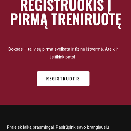
REGISTRUOKIS Į
PIRMĄ TRENIRUOTĘ
Boksas – tai visų pirma sveikata ir fizinė ištvermė. Ateik ir
įsitikink pats!
REGISTRUOTIS
Praleisk laiką prasmingai. Pasirūpink savo brangiausiu