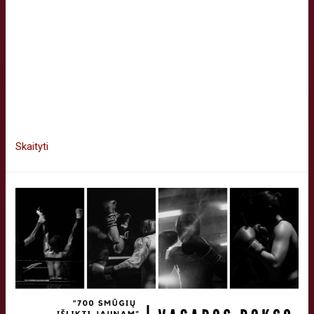
vaikų (12-16 metų) vasaros atostogų metų užimtumą prie
jūros, Palangoje (7 dienos, viso 20 vaikų), vykdant edukacinę
veiklą, kultūros ir gamtos pažinimą ir sportinių įgūdžių
ugdymą organizuojamoje vasaros stovykloje „Vasarą su
boksu 2023“. Programoje numatyta suteikti Vilniaus miesto
vaikams laisvalaikio užimtumo galimybes, siekiant
nusikalstamumo ir žalingų įpročių mažinimo …
Skaityti