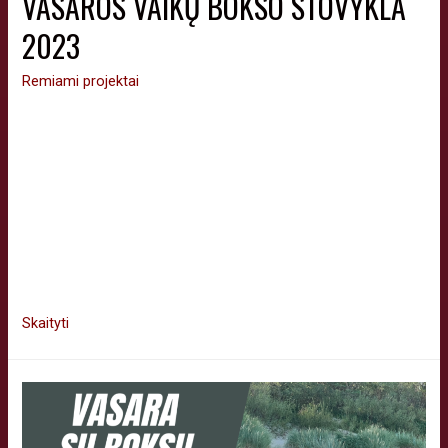
VASAROS VAIKŲ BOKSO STOVYKLA
2023
Remiami projektai
Įvyko „Vilniaus boksas“ organizuojama 2023 m. vasaros vaikų
bokso stovykla. Š.m. vasaros stovykla vyko Palangos mieste,
rugpjūčio 13-19 dienomis. Iš viso sudalyvavo virš 20 jaunųjų
sportininkų iš Vilniaus miesto bokso klubų. Stovykla
dalyviams buvo nemokama. Stovyklos programa buvo itin
intensyvi, trniruotės vyko tris kartus per dieną. Jaunieji
boksininkai sportavo Palangos stadione, prie jūros ir kitose …
Skaityti