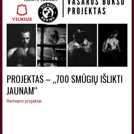
PROJEKTAS – „700 SMŪGIŲ IŠLIKTI
JAUNAM“
Remiami projektai
„Vilniaus boksas“ inicijuoja projektą „700 smūgių išlikti
jaunam“, kurio tikslas – skatinti vaikų, moksleivių ir senjorų
fizinį aktyvumą pavasario-vasaros sezono metu,