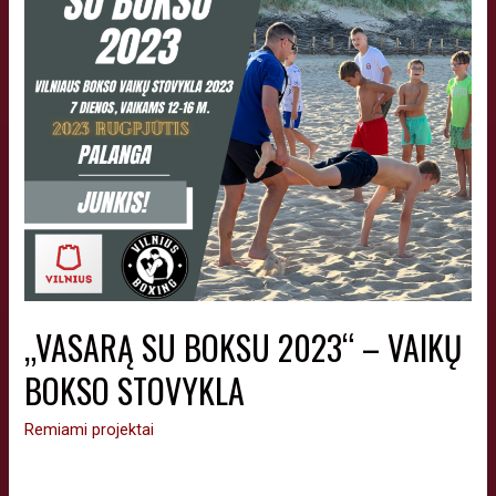
„VASARĄ SU BOKSU 2023“ – VAIKŲ
BOKSO STOVYKLA
Remiami projektai
Vasaros bokso stovykla skirta organizuoti Vilniaus miesto