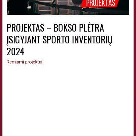
PROJEKTAS – BOKSO PLĖTRA
ĮSIGYJANT SPORTO INVENTORIŲ
2024
Remiami projektai
Naujas bokso inventorius Vilniaus bokso salėje – sportininkų
pasiekimų garantas Džiaugiamės galėdami pasidalinti puikia
naujiena – Vilniaus miesto savivaldybės dėka „Vilnius Boxing“
bokso salė buvo papildyta nauju ir moderniu bokso
inventoriumi. Projektas „Bokso plėtra įsigyjant naują sporto
inventorių“, finansuotas pagal sporto rėmimo programą,
atnešė daug naudos sportuojantiems tiek pradedantiesiems,
tiek patyrusiems bokso entuziastams. Jis buvo …