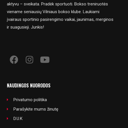
aktyvu – sveikata. Pradėk sportuoti. Bokso treniruotės
viename seniausių Vilniaus bokso klube. Laukiami
įvairaus sportinio pasirengimo vaikai, jaunimas, merginos
ir suagusieji. Junkis!
NAUDINGOS NUORODOS
Privatumo politika
Parašykite mums žinutę
D.U.K