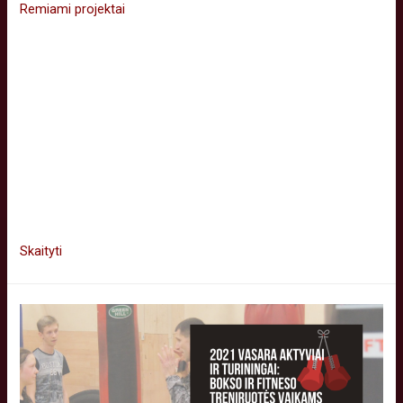
Remiami projektai
“2021 Vasara aktyviai ir turiningai” projektas skirtas lavinti ir
skatinti vaikų, jaunimo aktyvumą vasaros metu! Džiaugiamės
sėkmingu projekto užbaigimu bei gausiu dalyvių
susidomėjimu, sulaukėme virš 20 vaikų ir jaunimo dalyvių
skaičiaus. Všį „Vilniaus boksas“ kartu su pagrindiniu šio
projekto rėmėju – Vilniaus miesto savivaldybe, rugpjūčio 16-
29 dienomis vykdė fizinio aktyvumo veiklos projektą, kuriuo
tikslas skatinti vaikų ir …
Skaityti