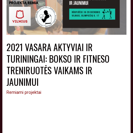
2021 VASARA AKTYVIAI IR
TURININGAI: BOKSO IR FITNESO
TRENIRUOTĖS VAIKAMS IR
JAUNIMUI
Remiami projektai
Rugpjūčio 16-29 dienomis „Vilniaus boksas“ inicijuoja projektą
“ 2021 m. Vasara aktyviai ir turiningai: bokso ir fitneso
treniruotės vaikams ir jaunimui“, kurio tikslas – skatinti vaikų ir
moksleivių fizinį aktyvumą ir vasaros atostogų metu,