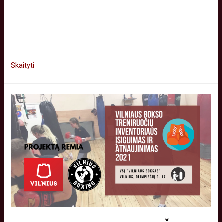
propaguojant boksą, vedant treniruotes remiantis kovos
menų pagrindu parengta programa. Vasaros užimtumas yra
viena didžiausių vaikų problemų Vilniaus mieste. Projekto
tikslas …
Skaityti