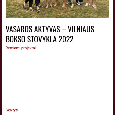
VASAROS AKTYVAS – VILNIAUS
BOKSO STOVYKLA 2022
Remiami projektai
Įgyvendintas projektas „Vasaros aktyvas – Vilniaus bokso
stovykla 2022“, nemokama vasaros bokso stovykla vaikams,
kuri įvyko rugpjūčio 24-30 dienomis, Palangos sporto centro
bazėje, vos už 150 metrų nuo jūros. Iš viso projekte
sudalyvavo virš 15 Vilniaus miesto vaikų, iš net 3 Vilniaus
bokso klubų, nuo 8 iki 16 metų amžiaus, tai pat jaunuolis iš
Ukrainos, …
Skaityti