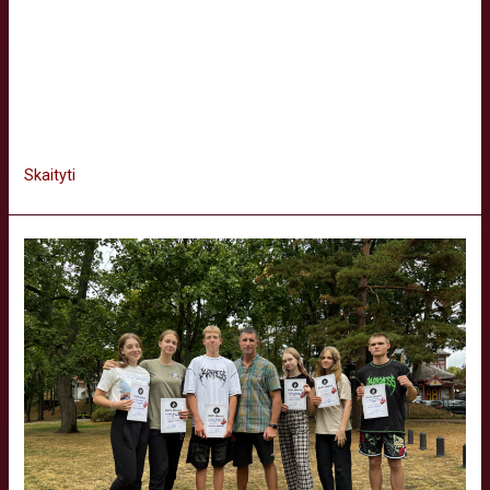
propaguojant boksą, vedant treniruotes remiantis kovos
menų pagrindu parengta fitneso programa. Projekto tikslas
organizuoti nemokamas fizinio aktyvinimo veiklas Vilniaus
mieste, tokias kaip bokso ir fitneso treniruotes salėje ir
atvirose erdvėse lauke, kad kuo daugiau …
Skaityti