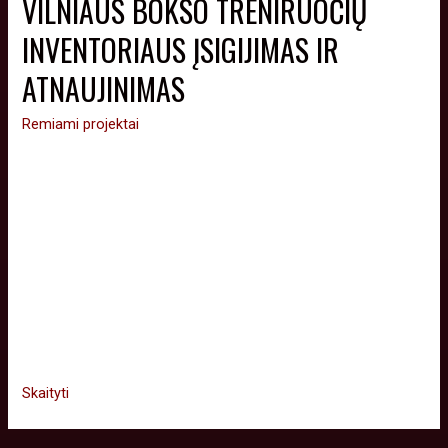
VILNIAUS BOKSO TRENIRUOČIŲ
INVENTORIAUS ĮSIGIJIMAS IR
ATNAUJINIMAS
Remiami projektai
Všį „Vilniaus boksas“ š.m. pavasarį-vasarą įvykdė Vilniaus
miesto savivaldybės remiamą projektą „Vilniaus bokso
treniruočių inventoriaus įsigijimas ir atnaujinimas“, skirtą
sporto inventoriaus ir įrangos įsigijimui. Džiaugiamės, kad
bokso salės lankytojai nuo šiol galės naudotis nauju
inventoriumi. „Projekto metu įsigytas ir atnaujintas bokso
salės inventorius, įranga – įsigyta 20 porų bokso pirštinių, 22
šokdynės, kimštiniai kamuoliai, sportiniai …
Skaityti