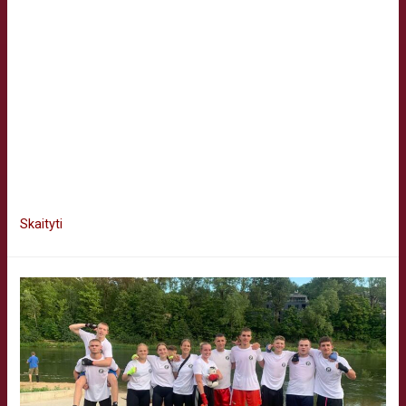
Vilniaus boksas organizuoja vaikų vasaros bokso stovyklą
Palangoje rugpjūčio 19 – 25 dienomis! Mieli sporto
entuziastai, Džiaugiamės galėdami pranešti, kad šią vasarą
Všį „Vilniaus boksas“ kviečia visus jaunus sportininkus į
nepakartojamą vasaros bokso stovyklą, kuri vyks gražiojoje
Palangoje. Rugpjūčio 19 – 25 dienomis laukiame vaikų,
norinčių patirti tikrą bokso džiaugsmą, patobulinti savo
įgūdžius ir susirasti …
Skaityti