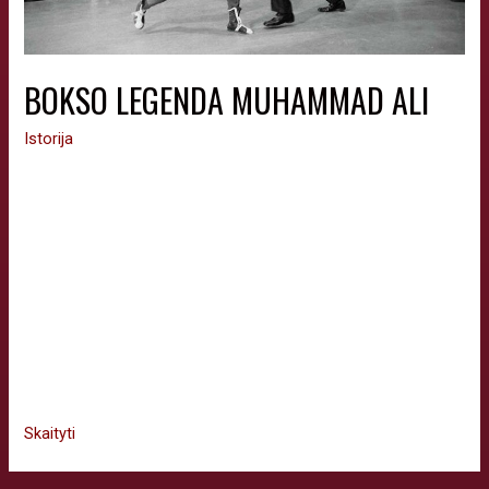
BOKSO LEGENDA MUHAMMAD ALI
Istorija
Šiek tiek bokso istorijos. 1978 metų gegužės mėnesį Maskva
ruošėsi 1980-ųjų Vasaros Olimpinėms žaidynėms.. Tarybų
Sąjungos ambasadorius Jungtinėse Valstijose Dobryninas
pasiūlė pakviesti į Tarybų Sąjungą garsų sportininką ir
pasaulio bokso čempioną Muhamedą Ali.Dobrynino
pasiūlymas buvo priimtas, ir 1978 metų birželį Muhamedas Ali
atvažiavo į Maskvą, kartu su žmona, savo treneriu-
vadybininku ir teisininku. Tais metais, dabartinis …
Skaityti