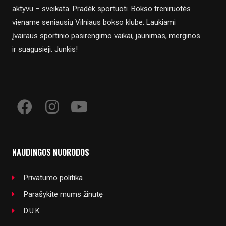
aktyvu – sveikata. Pradėk sportuoti. Bokso treniruotės
viename seniausių Vilniaus bokso klube. Laukiami
įvairaus sportinio pasirengimo vaikai, jaunimas, merginos
ir suagusieji. Junkis!
NAUDINGOS NUORODOS
Privatumo politika
Parašykite mums žinutę
D.U.K