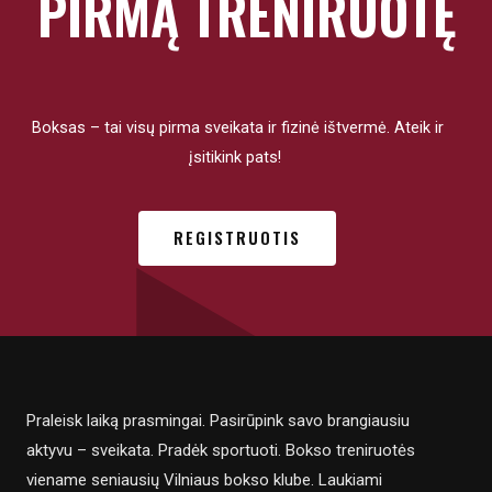
PIRMĄ TRENIRUOTĘ
Boksas – tai visų pirma sveikata ir fizinė ištvermė. Ateik ir
įsitikink pats!
REGISTRUOTIS
Praleisk laiką prasmingai. Pasirūpink savo brangiausiu
aktyvu – sveikata. Pradėk sportuoti. Bokso treniruotės
viename seniausių Vilniaus bokso klube. Laukiami