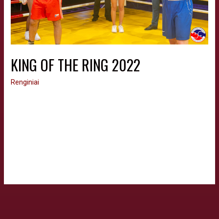
KING OF THE RING 2022
Renginiai
Vilniuje 2022-03-05 d. pirštines surėmė Lietuvos ir Čekijos
vyrų bokso rinktinės. „Jeep“ arenoje vyko septynios lietuvių ir
čekų dvikovos. Šeimininkai agynė namų sienas ir laimėjo 4:3.
Vicečempionas Darius Vaišnorovičius 0:3 pralaimėjo Viktorui
Trushui. Ukrainiečių kilmės V. Trushas skelbiant nugalėtoją
ringe buvo su Ukrainos vėliava.